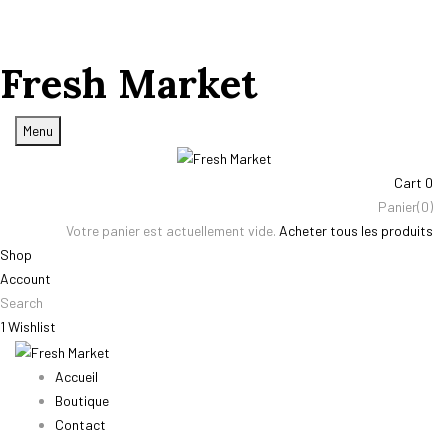
Fresh Market
Menu
Cart
0
Panier(0)
Votre panier est actuellement vide.
Acheter tous les produits
Shop
Account
Search
1
Wishlist
Accueil
Boutique
Contact