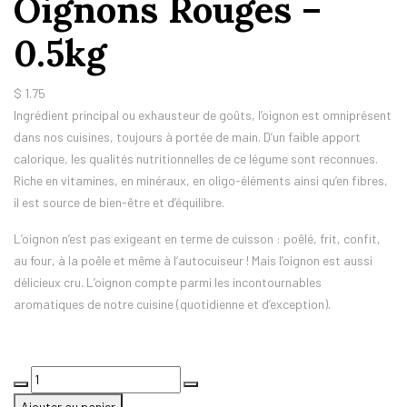
Oignons Rouges –
0.5kg
$
1.75
Ingrédient principal ou exhausteur de goûts, l’oignon est omniprésent
dans nos cuisines, toujours à portée de main. D’un faible apport
calorique, les qualités nutritionnelles de ce légume sont reconnues.
Riche en vitamines, en minéraux, en oligo-éléments ainsi qu’en fibres,
il est source de bien-être et d’équilibre.
L’oignon n’est pas exigeant en terme de cuisson : poêlé, frit, confit,
au four, à la poêle et même à l’autocuiseur ! Mais l’oignon est aussi
délicieux cru. L’oignon compte parmi les incontournables
aromatiques de notre cuisine (quotidienne et d’exception).
quantité
de
Ajouter au panier