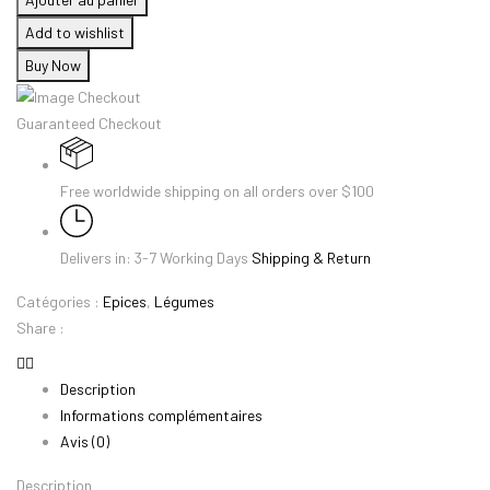
Oignons
Add to wishlist
Rouges
Buy Now
-
0.5kg
Guaranteed Checkout
Free worldwide shipping on all orders over $100
Delivers in: 3-7 Working Days
Shipping & Return
Catégories :
Epices
,
Légumes
Share :
Description
Informations complémentaires
Avis (0)
Description